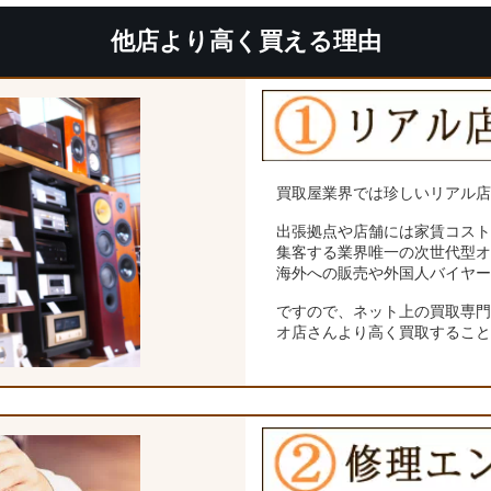
他店より高く買える理由
買取屋業界では珍しいリアル
出張拠点や店舗には家賃コス
集客する業界唯一の次世代型
海外への販売や外国人バイヤ
ですので、ネット上の買取専
オ店さんより高く買取するこ