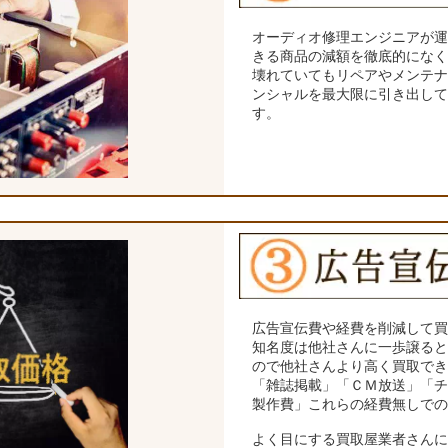
オーディオ修理エンジニアが
きる商品の減額を徹底的にな
壊れていてもリペアやメンテ
ンシャルを最大限に引き出し
す。
広告宣伝費や経費を削減して
知名度は他社さんに一歩譲る
ので他社さんより高く買取で
「雑誌掲載」「ＣＭ放送」「
製作費」これらの経費無しで
よく目にする買取屋業者さん