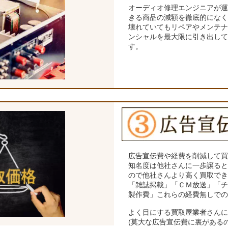
オーディオ修理エンジニアが
きる商品の減額を徹底的にな
壊れていてもリペアやメンテ
ンシャルを最大限に引き出し
す。
広告宣伝費や経費を削減して
知名度は他社さんに一歩譲る
ので他社さんより高く買取で
「雑誌掲載」「ＣＭ放送」「
製作費」これらの経費無しで
よく目にする買取屋業者さん
(莫大な広告宣伝費に裏がある