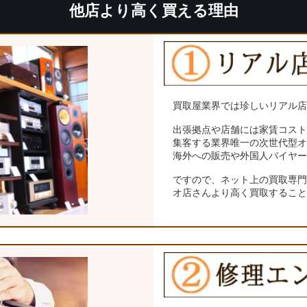
他店より高く買える理由
買取屋業界では珍しいリアル
出張拠点や店舗には家賃コス
集客する業界唯一の次世代型
海外への販売や外国人バイヤ
ですので、ネット上の買取専
オ店さんより高く買取するこ