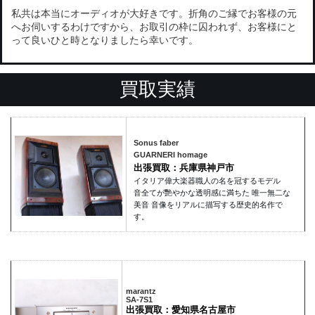
私共は本当にオーディオが大好きです。折角のご縁でお客様の元
へお伺いするわけですから、お取引の枠に囚われず、お客様にと
って良いひと時となりましたら幸いです。
買取実績
Sonus faber
GUARNERI homage
出張買取：兵庫県神戸市
イタリア偉大楽器職人の名を冠するモデル
音全てが艷やかな透明感に満ちた 唯一無二な
美音 音像をリアルに描写する歴史的名作で
す。
marantz
SA-7S1
出張買取：愛知県名古屋市