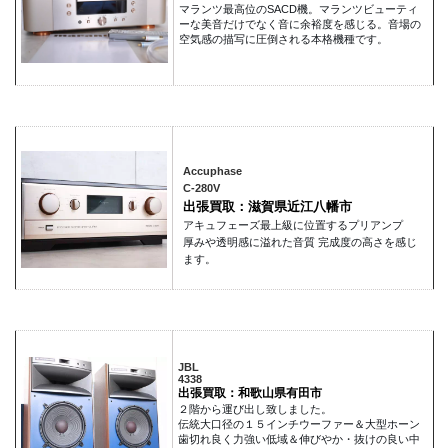
マランツ最高位のSACD機。マランツビューティ
ーな美音だけでなく音に余裕度を感じる。音場の
空気感の描写に圧倒される本格機種です。
Accuphase
C-280V
出張買取：滋賀県近江八幡市
アキュフェーズ最上級に位置するプリアンプ
厚みや透明感に溢れた音質 完成度の高さを感じ
ます。
JBL
4338
出張買取：和歌山県有田市
２階から運び出し致しました。
伝統大口径の１５インチウーファー＆大型ホーン
歯切れ良く力強い低域＆伸びやか・抜けの良い中