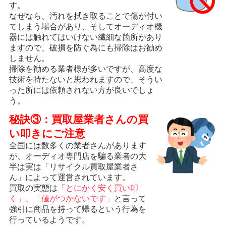
す。
なぜなら、汚れを拭き取ることで傷が付い
てしまう場合があり、そしてオーディオ機
器には触れてはいけない繊細な箇所があり
ますので、破損を防ぐ為にも掃除はお勧め
しません。
掃除を勧める業者様が多いですが、高度な
技術を持たないと思われますので、そうい
った所には依頼されない方が良いでしょ
う。
秘訣③：買取屋業者さんの買
い叩きにご注意
全国には数多くの業者さんがあります
が、オーディオ専門店を騙る業者の大
半は実は「リサイクル買取屋業者さ
ん」によって運営されています。
買取の実態は
「とにかく安く買い叩
く」、「値がつかないです」
と言って
強引に商品を持って帰るという行為を
行っているようです。