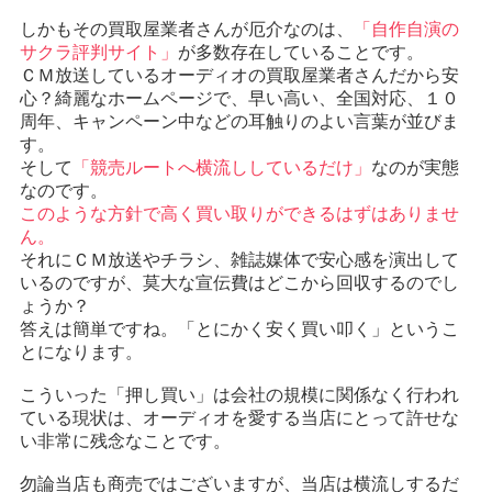
しかもその買取屋業者さんが厄介なのは、
「自作自演の
サクラ評判サイト」
が多数存在していることです。
ＣＭ放送しているオーディオの買取屋業者さんだから安
心？綺麗なホームページで、早い高い、全国対応、１０
周年、キャンペーン中などの耳触りのよい言葉が並びま
す。
そして
「競売ルートへ横流ししているだけ」
なのが実態
なのです。
このような方針で高く買い取りができるはずはありませ
ん。
それにＣＭ放送やチラシ、雑誌媒体で安心感を演出して
いるのですが、莫大な宣伝費はどこから回収するのでし
ょうか？
答えは簡単ですね。「とにかく安く買い叩く」というこ
とになります。
こういった「押し買い」は会社の規模に関係なく行われ
ている現状は、オーディオを愛する当店にとって許せな
い非常に残念なことです。
勿論当店も商売ではございますが、当店は横流しするだ