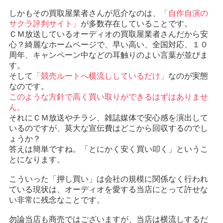
しかもその買取屋業者さんが厄介なのは、
「自作自演の
サクラ評判サイト」
が多数存在していることです。
ＣＭ放送しているオーディオの買取屋業者さんだから安
心？綺麗なホームページで、早い高い、全国対応、１０
周年、キャンペーン中などの耳触りのよい言葉が並びま
す。
そして
「競売ルートへ横流ししているだけ」
なのが実態
なのです。
このような方針で高く買い取りができるはずはありませ
ん。
それにＣＭ放送やチラシ、雑誌媒体で安心感を演出して
いるのですが、莫大な宣伝費はどこから回収するのでし
ょうか？
答えは簡単ですね。「とにかく安く買い叩く」というこ
とになります。
こういった「押し買い」は会社の規模に関係なく行われ
ている現状は、オーディオを愛する当店にとって許せな
い非常に残念なことです。
勿論当店も商売ではございますが、当店は横流しするだ