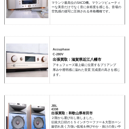
マランツ最高位のSACD機。マランツビューティ
ーな美音だけでなく音に余裕度を感じる。音場の
空気感の描写に圧倒される本格機種です。
Accuphase
C-280V
出張買取：滋賀県近江八幡市
アキュフェーズ最上級に位置するプリアンプ
厚みや透明感に溢れた音質 完成度の高さを感じ
ます。
JBL
4338
出張買取：和歌山県有田市
２階から運び出し致しました。
伝統大口径の１５インチウーファー＆大型ホーン
歯切れ良く力強い低域＆伸びやか・抜けの良い中