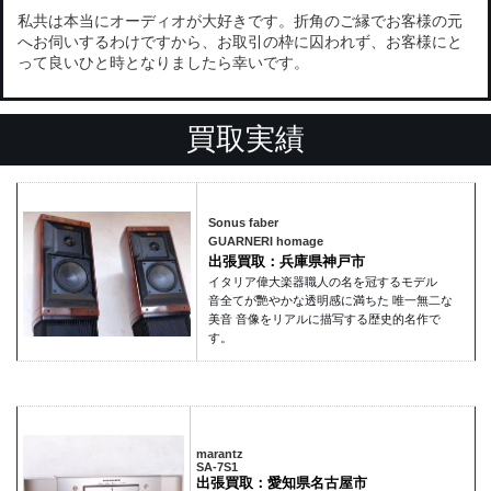
私共は本当にオーディオが大好きです。折角のご縁でお客様の元
へお伺いするわけですから、お取引の枠に囚われず、お客様にと
って良いひと時となりましたら幸いです。
買取実績
Sonus faber
GUARNERI homage
出張買取：兵庫県神戸市
イタリア偉大楽器職人の名を冠するモデル
音全てが艷やかな透明感に満ちた 唯一無二な
美音 音像をリアルに描写する歴史的名作で
す。
marantz
SA-7S1
出張買取：愛知県名古屋市