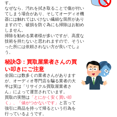
す。
なぜなら、汚れを拭き取ることで傷が付い
てしまう場合があり、そしてオーディオ機
器には触れてはいけない繊細な箇所があり
ますので、破損を防ぐ為にも掃除はお勧め
しません。
掃除を勧める業者様が多いですが、高度な
技術を持たないと思われますので、そうい
った所には依頼されない方が良いでしょ
う。
秘訣③：買取屋業者さんの買
い叩きにご注意
全国には数多くの業者さんがあります
が、オーディオ専門店を騙る業者の大
半は実は「リサイクル買取屋業者さ
ん」によって運営されています。
買取の実態は
「とにかく安く買い叩
く」、「値がつかないです」
と言って
強引に商品を持って帰るという行為を
行っているようです。