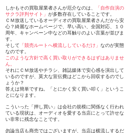
しかもその買取屋業者さんが厄介なのは、
「自作自演の
サクラ評判サイト」
が多数存在していることです。
ＣＭ放送しているオーディオの買取屋業者さんだから安
心？綺麗なホームページで、早い高い、全国対応、１０
周年、キャンペーン中などの耳触りのよい言葉が並びま
す。
そして
「競売ルートへ横流ししているだけ」
なのが実態
なのです。
このような方針で高く買い取りができるはずはありませ
ん。
それにＣＭ放送やチラシ、雑誌媒体で安心感を演出して
いるのですが、莫大な宣伝費はどこから回収するのでし
ょうか？
答えは簡単ですね。「とにかく安く買い叩く」というこ
とになります。
こういった「押し買い」は会社の規模に関係なく行われ
ている現状は、オーディオを愛する当店にとって許せな
い非常に残念なことです。
勿論当店も商売ではございますが、当店は横流しするだ