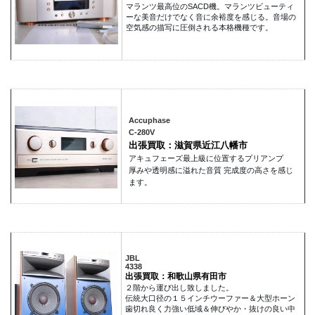
マランツ最高位のSACD機。マランツビューティ
ーな美音だけでなく音に余裕度を感じる。音場の
空気感の描写に圧倒される本格機種です。
Accuphase
C-280V
出張買取：滋賀県近江八幡市
アキュフェーズ最上級に位置するプリアンプ
厚みや透明感に溢れた音質 完成度の高さを感じ
ます。
JBL
4338
出張買取：和歌山県有田市
２階から運び出し致しました。
伝統大口径の１５インチウーファー＆大型ホーン
歯切れ良く力強い低域＆伸びやか・抜けの良い中