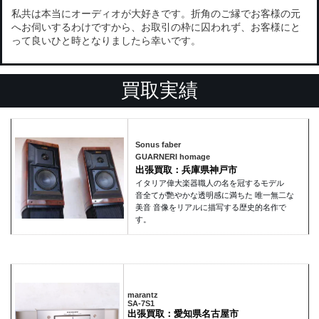
私共は本当にオーディオが大好きです。折角のご縁でお客様の元
へお伺いするわけですから、お取引の枠に囚われず、お客様にと
って良いひと時となりましたら幸いです。
買取実績
Sonus faber
GUARNERI homage
出張買取：兵庫県神戸市
イタリア偉大楽器職人の名を冠するモデル
音全てが艷やかな透明感に満ちた 唯一無二な
美音 音像をリアルに描写する歴史的名作で
す。
marantz
SA-7S1
出張買取：愛知県名古屋市