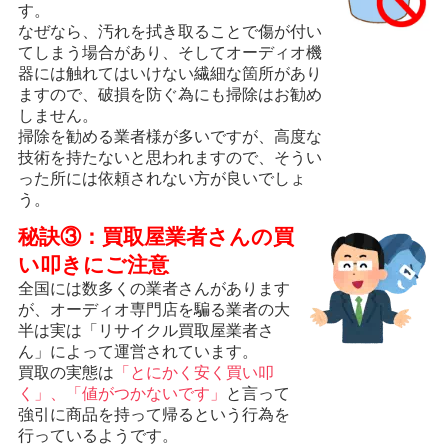
す。
なぜなら、汚れを拭き取ることで傷が付い
てしまう場合があり、そしてオーディオ機
器には触れてはいけない繊細な箇所があり
ますので、破損を防ぐ為にも掃除はお勧め
しません。
掃除を勧める業者様が多いですが、高度な
技術を持たないと思われますので、そうい
った所には依頼されない方が良いでしょ
う。
秘訣③：買取屋業者さんの買
い叩きにご注意
全国には数多くの業者さんがあります
が、オーディオ専門店を騙る業者の大
半は実は「リサイクル買取屋業者さ
ん」によって運営されています。
買取の実態は
「とにかく安く買い叩
く」、「値がつかないです」
と言って
強引に商品を持って帰るという行為を
行っているようです。