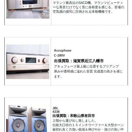
マランツ最高位のSACD機。マランツビューティ
ーな美音だけでなく音に余裕度を感じる。音場の
空気感の描写に圧倒される本格機種です。
Accuphase
C-280V
出張買取：滋賀県近江八幡市
アキュフェーズ最上級に位置するプリアンプ
厚みや透明感に溢れた音質 完成度の高さを感じ
ます。
JBL
4338
出張買取：和歌山県有田市
２階から運び出し致しました。
伝統大口径の１５インチウーファー＆大型ホーン
歯切れ良く力強い低域＆伸びやか・抜けの良い中