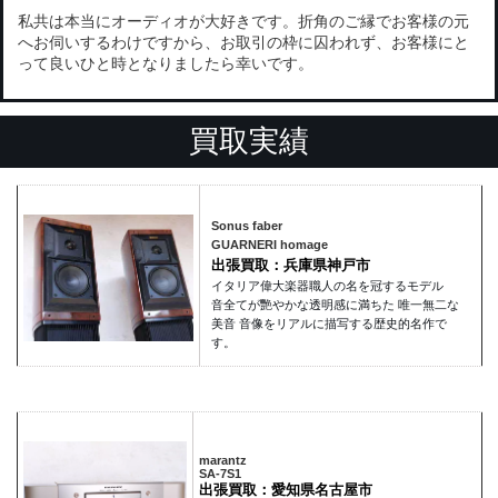
私共は本当にオーディオが大好きです。折角のご縁でお客様の元
へお伺いするわけですから、お取引の枠に囚われず、お客様にと
って良いひと時となりましたら幸いです。
買取実績
Sonus faber
GUARNERI homage
出張買取：兵庫県神戸市
イタリア偉大楽器職人の名を冠するモデル
音全てが艷やかな透明感に満ちた 唯一無二な
美音 音像をリアルに描写する歴史的名作で
す。
marantz
SA-7S1
出張買取：愛知県名古屋市