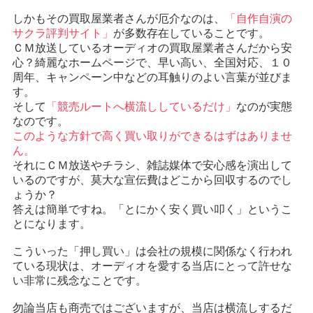
しかもその買取屋業者さんが厄介なのは、
「自作自演の
サクラ評判サイト」
が多数存在していることです。
ＣＭ放送しているオーディオの買取屋業者さんだから安
心？綺麗なホームページで、早い高い、全国対応、１０
周年、キャンペーン中などの耳触りのよい言葉が並びま
す。
そして
「競売ルートへ横流ししているだけ」
なのが実態
なのです。
このような方針で高く買い取りができるはずはありませ
ん。
それにＣＭ放送やチラシ、雑誌媒体で安心感を演出して
いるのですが、莫大な宣伝費はどこから回収するのでし
ょうか？
答えは簡単ですね。「とにかく安く買い叩く」というこ
とになります。
こういった「押し買い」は会社の規模に関係なく行われ
ている現状は、オーディオを愛する当店にとって許せな
い非常に残念なことです。
勿論当店も商売ではございますが、当店は横流しするだ