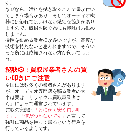
す。
なぜなら、汚れを拭き取ることで傷が付い
てしまう場合があり、そしてオーディオ機
器には触れてはいけない繊細な箇所があり
ますので、破損を防ぐ為にも掃除はお勧め
しません。
掃除を勧める業者様が多いですが、高度な
技術を持たないと思われますので、そうい
った所には依頼されない方が良いでしょ
う。
秘訣③：買取屋業者さんの買
い叩きにご注意
全国には数多くの業者さんがあります
が、オーディオ専門店を騙る業者の大
半は実は「リサイクル買取屋業者さ
ん」によって運営されています。
買取の実態は
「とにかく安く買い叩
く」、「値がつかないです」
と言って
強引に商品を持って帰るという行為を
行っているようです。