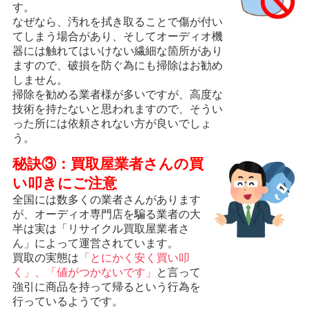
す。
なぜなら、汚れを拭き取ることで傷が付い
てしまう場合があり、そしてオーディオ機
器には触れてはいけない繊細な箇所があり
ますので、破損を防ぐ為にも掃除はお勧め
しません。
掃除を勧める業者様が多いですが、高度な
技術を持たないと思われますので、そうい
った所には依頼されない方が良いでしょ
う。
秘訣③：買取屋業者さんの買
い叩きにご注意
全国には数多くの業者さんがあります
が、オーディオ専門店を騙る業者の大
半は実は「リサイクル買取屋業者さ
ん」によって運営されています。
買取の実態は
「とにかく安く買い叩
く」、「値がつかないです」
と言って
強引に商品を持って帰るという行為を
行っているようです。