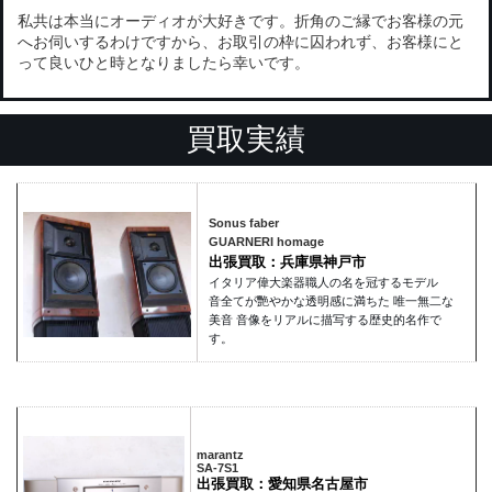
私共は本当にオーディオが大好きです。折角のご縁でお客様の元
へお伺いするわけですから、お取引の枠に囚われず、お客様にと
って良いひと時となりましたら幸いです。
買取実績
Sonus faber
GUARNERI homage
出張買取：兵庫県神戸市
イタリア偉大楽器職人の名を冠するモデル
音全てが艷やかな透明感に満ちた 唯一無二な
美音 音像をリアルに描写する歴史的名作で
す。
marantz
SA-7S1
出張買取：愛知県名古屋市