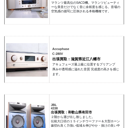
マランツ最高位のSACD機。マランツビューティ
ーな美音だけでなく音に余裕度を感じる。音場の
空気感の描写に圧倒される本格機種です。
Accuphase
C-280V
出張買取：滋賀県近江八幡市
アキュフェーズ最上級に位置するプリアンプ
厚みや透明感に溢れた音質 完成度の高さを感じ
ます。
JBL
4338
出張買取：和歌山県有田市
２階から運び出し致しました。
伝統大口径の１５インチウーファー＆大型ホーン
歯切れ良く力強い低域＆伸びやか・抜けの良い中