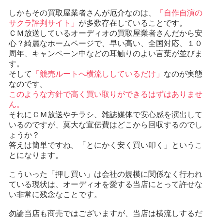
しかもその買取屋業者さんが厄介なのは、
「自作自演の
サクラ評判サイト」
が多数存在していることです。
ＣＭ放送しているオーディオの買取屋業者さんだから安
心？綺麗なホームページで、早い高い、全国対応、１０
周年、キャンペーン中などの耳触りのよい言葉が並びま
す。
そして
「競売ルートへ横流ししているだけ」
なのが実態
なのです。
このような方針で高く買い取りができるはずはありませ
ん。
それにＣＭ放送やチラシ、雑誌媒体で安心感を演出して
いるのですが、莫大な宣伝費はどこから回収するのでし
ょうか？
答えは簡単ですね。「とにかく安く買い叩く」というこ
とになります。
こういった「押し買い」は会社の規模に関係なく行われ
ている現状は、オーディオを愛する当店にとって許せな
い非常に残念なことです。
勿論当店も商売ではございますが、当店は横流しするだ