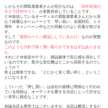
しかもその買取屋業者さんが厄介なのは、
「自作自演の
サクラ評判サイト」
が多数存在していることです。
ＣＭ放送しているオーディオの買取屋業者さんだから安
心？綺麗なホームページで、早い高い、全国対応、１０
周年、キャンペーン中などの耳触りのよい言葉が並びま
す。
そして
「競売ルートへ横流ししているだけ」
なのが実態
なのです。
このような方針で高く買い取りができるはずはありませ
ん。
それにＣＭ放送やチラシ、雑誌媒体で安心感を演出して
いるのですが、莫大な宣伝費はどこから回収するのでし
ょうか？
答えは簡単ですね。「とにかく安く買い叩く」というこ
とになります。
こういった「押し買い」は会社の規模に関係なく行われ
ている現状は、オーディオを愛する当店にとって許せな
い非常に残念なことです。
勿論当店も商売ではございますが、当店は横流しするだ