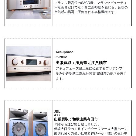
マランツ最高位のSACD機。マランツビューティ
ーな美音だけでなく音に余裕度を感じる。音場の
空気感の描写に圧倒される本格機種です。
Accuphase
C-280V
出張買取：滋賀県近江八幡市
アキュフェーズ最上級に位置するプリアンプ
厚みや透明感に溢れた音質 完成度の高さを感じ
ます。
JBL
4338
出張買取：和歌山県有田市
２階から運び出し致しました。
伝統大口径の１５インチウーファー＆大型ホーン
歯切れ良く力強い低域＆伸びやか・抜けの良い中