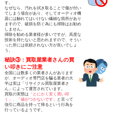
す。
なぜなら、汚れを拭き取ることで傷が付い
てしまう場合があり、そしてオーディオ機
器には触れてはいけない繊細な箇所があり
ますので、破損を防ぐ為にも掃除はお勧め
しません。
掃除を勧める業者様が多いですが、高度な
技術を持たないと思われますので、そうい
った所には依頼されない方が良いでしょ
う。
秘訣③：買取屋業者さんの買
い叩きにご注意
全国には数多くの業者さんがあります
が、オーディオ専門店を騙る業者の大
半は実は「リサイクル買取屋業者さ
ん」によって運営されています。
買取の実態は
「とにかく安く買い叩
く」、「値がつかないです」
と言って
強引に商品を持って帰るという行為を
行っているようです。