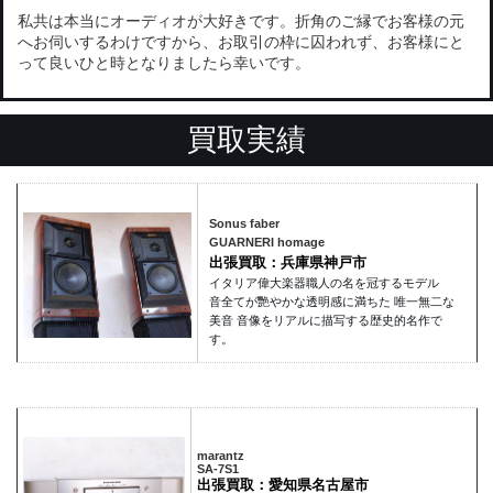
私共は本当にオーディオが大好きです。折角のご縁でお客様の元
へお伺いするわけですから、お取引の枠に囚われず、お客様にと
って良いひと時となりましたら幸いです。
買取実績
Sonus faber
GUARNERI homage
出張買取：兵庫県神戸市
イタリア偉大楽器職人の名を冠するモデル
音全てが艷やかな透明感に満ちた 唯一無二な
美音 音像をリアルに描写する歴史的名作で
す。
marantz
SA-7S1
出張買取：愛知県名古屋市