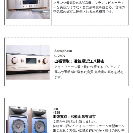
マランツ最高位のSACD機。マランツビューティ
ーな美音だけでなく音に余裕度を感じる。音場の
空気感の描写に圧倒される本格機種です。
Accuphase
C-280V
出張買取：滋賀県近江八幡市
アキュフェーズ最上級に位置するプリアンプ
厚みや透明感に溢れた音質 完成度の高さを感じ
ます。
JBL
4338
出張買取：和歌山県有田市
２階から運び出し致しました。
伝統大口径の１５インチウーファー＆大型ホーン
歯切れ良く力強い低域＆伸びやか・抜けの良い中