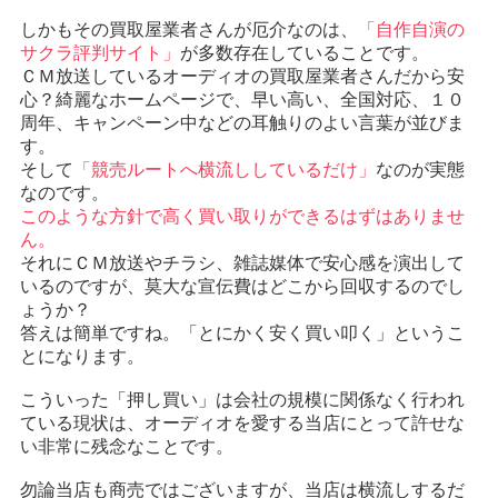
しかもその買取屋業者さんが厄介なのは、
「自作自演の
サクラ評判サイト」
が多数存在していることです。
ＣＭ放送しているオーディオの買取屋業者さんだから安
心？綺麗なホームページで、早い高い、全国対応、１０
周年、キャンペーン中などの耳触りのよい言葉が並びま
す。
そして
「競売ルートへ横流ししているだけ」
なのが実態
なのです。
このような方針で高く買い取りができるはずはありませ
ん。
それにＣＭ放送やチラシ、雑誌媒体で安心感を演出して
いるのですが、莫大な宣伝費はどこから回収するのでし
ょうか？
答えは簡単ですね。「とにかく安く買い叩く」というこ
とになります。
こういった「押し買い」は会社の規模に関係なく行われ
ている現状は、オーディオを愛する当店にとって許せな
い非常に残念なことです。
勿論当店も商売ではございますが、当店は横流しするだ