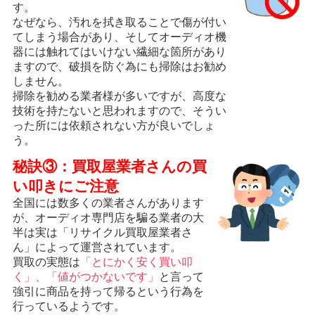
す。
なぜなら、汚れを拭き取ることで傷が付い
てしまう場合があり、そしてオーディオ機
器には触れてはいけない繊細な箇所があり
ますので、破損を防ぐ為にも掃除はお勧め
しません。
掃除を勧める業者様が多いですが、高度な
技術を持たないと思われますので、そうい
った所には依頼されない方が良いでしょ
う。
秘訣③：買取屋業者さんの買
い叩きにご注意
全国には数多くの業者さんがあります
が、オーディオ専門店を騙る業者の大
半は実は「リサイクル買取屋業者さ
ん」によって運営されています。
買取の実態は
「とにかく安く買い叩
く」、「値がつかないです」
と言って
強引に商品を持って帰るという行為を
行っているようです。