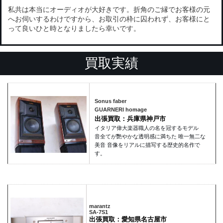
私共は本当にオーディオが大好きです。折角のご縁でお客様の元
へお伺いするわけですから、お取引の枠に囚われず、お客様にと
って良いひと時となりましたら幸いです。
買取実績
Sonus faber
GUARNERI homage
出張買取：兵庫県神戸市
イタリア偉大楽器職人の名を冠するモデル
音全てが艷やかな透明感に満ちた 唯一無二な
美音 音像をリアルに描写する歴史的名作で
す。
marantz
SA-7S1
出張買取：愛知県名古屋市