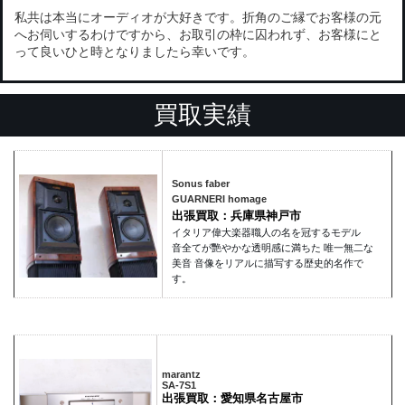
私共は本当にオーディオが大好きです。折角のご縁でお客様の元
へお伺いするわけですから、お取引の枠に囚われず、お客様にと
って良いひと時となりましたら幸いです。
買取実績
Sonus faber
GUARNERI homage
出張買取：兵庫県神戸市
イタリア偉大楽器職人の名を冠するモデル
音全てが艷やかな透明感に満ちた 唯一無二な
美音 音像をリアルに描写する歴史的名作で
す。
marantz
SA-7S1
出張買取：愛知県名古屋市