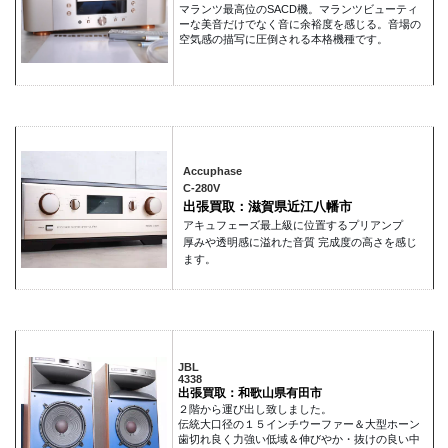
マランツ最高位のSACD機。マランツビューティ
ーな美音だけでなく音に余裕度を感じる。音場の
空気感の描写に圧倒される本格機種です。
Accuphase
C-280V
出張買取：滋賀県近江八幡市
アキュフェーズ最上級に位置するプリアンプ
厚みや透明感に溢れた音質 完成度の高さを感じ
ます。
JBL
4338
出張買取：和歌山県有田市
２階から運び出し致しました。
伝統大口径の１５インチウーファー＆大型ホーン
歯切れ良く力強い低域＆伸びやか・抜けの良い中