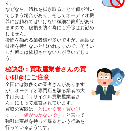
す。
なぜなら、汚れを拭き取ることで傷が付い
てしまう場合があり、そしてオーディオ機
器には触れてはいけない繊細な箇所があり
ますので、破損を防ぐ為にも掃除はお勧め
しません。
掃除を勧める業者様が多いですが、高度な
技術を持たないと思われますので、そうい
った所には依頼されない方が良いでしょ
う。
秘訣③：買取屋業者さんの買
い叩きにご注意
全国には数多くの業者さんがあります
が、オーディオ専門店を騙る業者の大
半は実は「リサイクル買取屋業者さ
ん」によって運営されています。
買取の実態は
「とにかく安く買い叩
く」、「値がつかないです」
と言って
強引に商品を持って帰るという行為を
行っているようです。