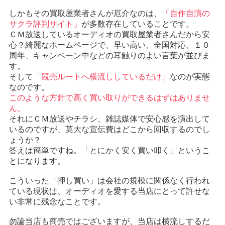
しかもその買取屋業者さんが厄介なのは、
「自作自演の
サクラ評判サイト」
が多数存在していることです。
ＣＭ放送しているオーディオの買取屋業者さんだから安
心？綺麗なホームページで、早い高い、全国対応、１０
周年、キャンペーン中などの耳触りのよい言葉が並びま
す。
そして
「競売ルートへ横流ししているだけ」
なのが実態
なのです。
このような方針で高く買い取りができるはずはありませ
ん。
それにＣＭ放送やチラシ、雑誌媒体で安心感を演出して
いるのですが、莫大な宣伝費はどこから回収するのでし
ょうか？
答えは簡単ですね。「とにかく安く買い叩く」というこ
とになります。
こういった「押し買い」は会社の規模に関係なく行われ
ている現状は、オーディオを愛する当店にとって許せな
い非常に残念なことです。
勿論当店も商売ではございますが、当店は横流しするだ