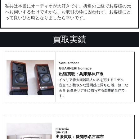
私共は本当にオーディオが大好きです。折角のご縁でお客様の元
へお伺いするわけですから、お取引の枠に囚われず、お客様にと
って良いひと時となりましたら幸いです。
買取実績
Sonus faber
GUARNERI homage
出張買取：兵庫県神戸市
イタリア偉大楽器職人の名を冠するモデル
音全てが艷やかな透明感に満ちた 唯一無二な
美音 音像をリアルに描写する歴史的名作で
す。
marantz
SA-7S1
出張買取：愛知県名古屋市