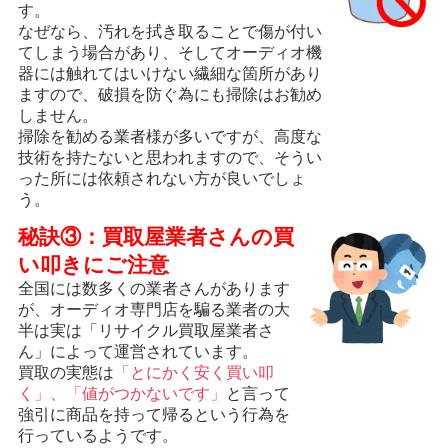
す。
なぜなら、汚れを拭き取ることで傷が付い
てしまう場合があり、そしてオーディオ機
器には触れてはいけない繊細な箇所があり
ますので、破損を防ぐ為にも掃除はお勧め
しません。
掃除を勧める業者様が多いですが、高度な
技術を持たないと思われますので、そうい
った所には依頼されない方が良いでしょ
う。
秘訣③：買取屋業者さんの買
い叩きにご注意
全国には数多くの業者さんがあります
が、オーディオ専門店を騙る業者の大
半は実は「リサイクル買取屋業者さ
ん」によって運営されています。
買取の実態は
「とにかく安く買い叩
く」、「値がつかないです」
と言って
強引に商品を持って帰るという行為を
行っているようです。