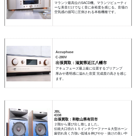
マランツ最高位のSACD機。マランツビューティ
ーな美音だけでなく音に余裕度を感じる。音場の
空気感の描写に圧倒される本格機種です。
Accuphase
C-280V
出張買取：滋賀県近江八幡市
アキュフェーズ最上級に位置するプリアンプ
厚みや透明感に溢れた音質 完成度の高さを感じ
ます。
JBL
4338
出張買取：和歌山県有田市
２階から運び出し致しました。
伝統大口径の１５インチウーファー＆大型ホーン
歯切れ良く力強い低域＆伸びやか・抜けの良い中