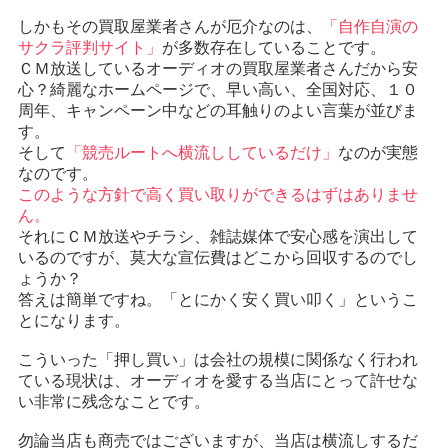
しかもその買取屋業者さんが厄介なのは、
「自作自演の
サクラ評判サイト」
が多数存在していることです。
ＣＭ放送しているオーディオの買取屋業者さんだから安
心？綺麗なホームページで、早い高い、全国対応、１０
周年、キャンペーン中などの耳触りのよい言葉が並びま
す。
そして
「競売ルートへ横流ししているだけ」
なのが実態
なのです。
このような方針で高く買い取りができるはずはありませ
ん。
それにＣＭ放送やチラシ、雑誌媒体で安心感を演出して
いるのですが、莫大な宣伝費はどこから回収するのでし
ょうか？
答えは簡単ですね。「とにかく安く買い叩く」というこ
とになります。
こういった「押し買い」は会社の規模に関係なく行われ
ている現状は、オーディオを愛する当店にとって許せな
い非常に残念なことです。
勿論当店も商売ではございますが、当店は横流しするだ