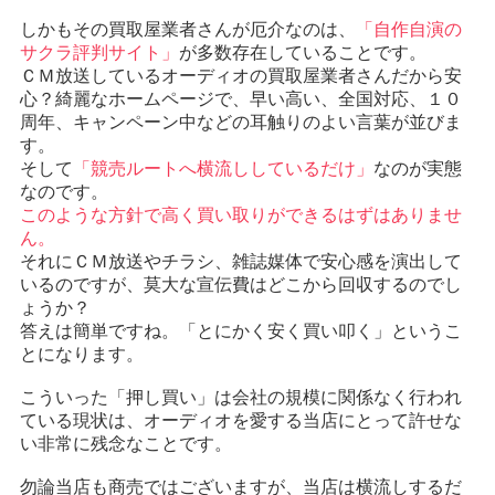
しかもその買取屋業者さんが厄介なのは、
「自作自演の
サクラ評判サイト」
が多数存在していることです。
ＣＭ放送しているオーディオの買取屋業者さんだから安
心？綺麗なホームページで、早い高い、全国対応、１０
周年、キャンペーン中などの耳触りのよい言葉が並びま
す。
そして
「競売ルートへ横流ししているだけ」
なのが実態
なのです。
このような方針で高く買い取りができるはずはありませ
ん。
それにＣＭ放送やチラシ、雑誌媒体で安心感を演出して
いるのですが、莫大な宣伝費はどこから回収するのでし
ょうか？
答えは簡単ですね。「とにかく安く買い叩く」というこ
とになります。
こういった「押し買い」は会社の規模に関係なく行われ
ている現状は、オーディオを愛する当店にとって許せな
い非常に残念なことです。
勿論当店も商売ではございますが、当店は横流しするだ