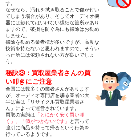
す。
なぜなら、汚れを拭き取ることで傷が付い
てしまう場合があり、そしてオーディオ機
器には触れてはいけない繊細な箇所があり
ますので、破損を防ぐ為にも掃除はお勧め
しません。
掃除を勧める業者様が多いですが、高度な
技術を持たないと思われますので、そうい
った所には依頼されない方が良いでしょ
う。
秘訣③：買取屋業者さんの買
い叩きにご注意
全国には数多くの業者さんがあります
が、オーディオ専門店を騙る業者の大
半は実は「リサイクル買取屋業者さ
ん」によって運営されています。
買取の実態は
「とにかく安く買い叩
く」、「値がつかないです」
と言って
強引に商品を持って帰るという行為を
行っているようです。