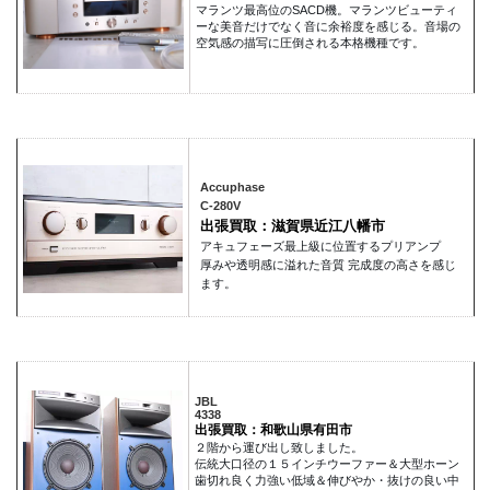
マランツ最高位のSACD機。マランツビューティ
ーな美音だけでなく音に余裕度を感じる。音場の
空気感の描写に圧倒される本格機種です。
Accuphase
C-280V
出張買取：滋賀県近江八幡市
アキュフェーズ最上級に位置するプリアンプ
厚みや透明感に溢れた音質 完成度の高さを感じ
ます。
JBL
4338
出張買取：和歌山県有田市
２階から運び出し致しました。
伝統大口径の１５インチウーファー＆大型ホーン
歯切れ良く力強い低域＆伸びやか・抜けの良い中