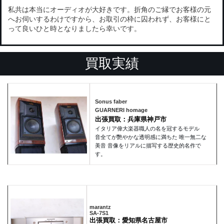
私共は本当にオーディオが大好きです。折角のご縁でお客様の元
へお伺いするわけですから、お取引の枠に囚われず、お客様にと
って良いひと時となりましたら幸いです。
買取実績
Sonus faber
GUARNERI homage
出張買取：兵庫県神戸市
イタリア偉大楽器職人の名を冠するモデル
音全てが艷やかな透明感に満ちた 唯一無二な
美音 音像をリアルに描写する歴史的名作で
す。
marantz
SA-7S1
出張買取：愛知県名古屋市