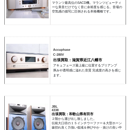
マランツ最高位のSACD機。マランツビューティ
ーな美音だけでなく音に余裕度を感じる。音場の
空気感の描写に圧倒される本格機種です。
Accuphase
C-280V
出張買取：滋賀県近江八幡市
アキュフェーズ最上級に位置するプリアンプ
厚みや透明感に溢れた音質 完成度の高さを感じ
ます。
JBL
4338
出張買取：和歌山県有田市
２階から運び出し致しました。
伝統大口径の１５インチウーファー＆大型ホーン
歯切れ良く力強い低域＆伸びやか・抜けの良い中