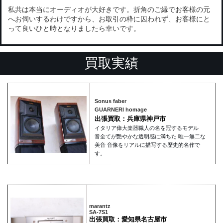
私共は本当にオーディオが大好きです。折角のご縁でお客様の元
へお伺いするわけですから、お取引の枠に囚われず、お客様にと
って良いひと時となりましたら幸いです。
買取実績
Sonus faber
GUARNERI homage
出張買取：兵庫県神戸市
イタリア偉大楽器職人の名を冠するモデル
音全てが艷やかな透明感に満ちた 唯一無二な
美音 音像をリアルに描写する歴史的名作で
す。
marantz
SA-7S1
出張買取：愛知県名古屋市