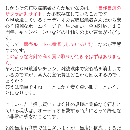
しかもその買取屋業者さんが厄介なのは、
「自作自演の
サクラ評判サイト」
が多数存在していることです。
ＣＭ放送しているオーディオの買取屋業者さんだから安
心？綺麗なホームページで、早い高い、全国対応、１０
周年、キャンペーン中などの耳触りのよい言葉が並びま
す。
そして
「競売ルートへ横流ししているだけ」
なのが実態
なのです。
このような方針で高く買い取りができるはずはありませ
ん。
それにＣＭ放送やチラシ、雑誌媒体で安心感を演出して
いるのですが、莫大な宣伝費はどこから回収するのでし
ょうか？
答えは簡単ですね。「とにかく安く買い叩く」というこ
とになります。
こういった「押し買い」は会社の規模に関係なく行われ
ている現状は、オーディオを愛する当店にとって許せな
い非常に残念なことです。
勿論当店も商売ではございますが、当店は横流しするだ