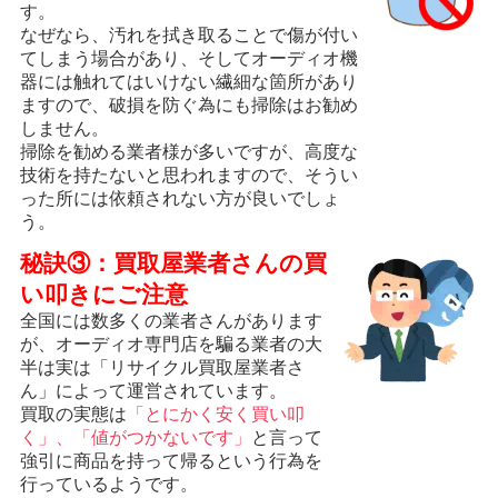
す。
なぜなら、汚れを拭き取ることで傷が付い
てしまう場合があり、そしてオーディオ機
器には触れてはいけない繊細な箇所があり
ますので、破損を防ぐ為にも掃除はお勧め
しません。
掃除を勧める業者様が多いですが、高度な
技術を持たないと思われますので、そうい
った所には依頼されない方が良いでしょ
う。
秘訣③：買取屋業者さんの買
い叩きにご注意
全国には数多くの業者さんがあります
が、オーディオ専門店を騙る業者の大
半は実は「リサイクル買取屋業者さ
ん」によって運営されています。
買取の実態は
「とにかく安く買い叩
く」、「値がつかないです」
と言って
強引に商品を持って帰るという行為を
行っているようです。