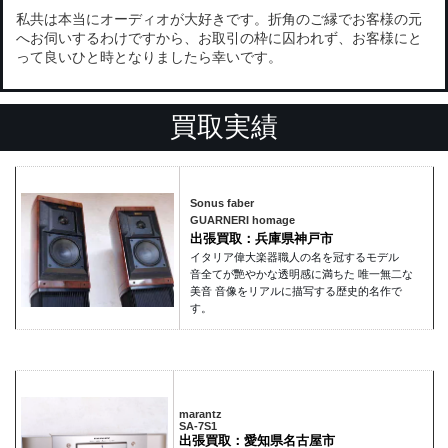
私共は本当にオーディオが大好きです。折角のご縁でお客様の元
へお伺いするわけですから、お取引の枠に囚われず、お客様にと
って良いひと時となりましたら幸いです。
買取実績
Sonus faber
GUARNERI homage
出張買取：兵庫県神戸市
イタリア偉大楽器職人の名を冠するモデル
音全てが艷やかな透明感に満ちた 唯一無二な
美音 音像をリアルに描写する歴史的名作で
す。
marantz
SA-7S1
出張買取：愛知県名古屋市