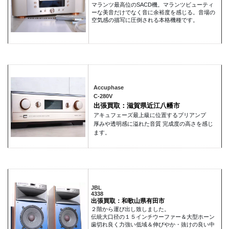
マランツ最高位のSACD機。マランツビューティ
ーな美音だけでなく音に余裕度を感じる。音場の
空気感の描写に圧倒される本格機種です。
Accuphase
C-280V
出張買取：滋賀県近江八幡市
アキュフェーズ最上級に位置するプリアンプ
厚みや透明感に溢れた音質 完成度の高さを感じ
ます。
JBL
4338
出張買取：和歌山県有田市
２階から運び出し致しました。
伝統大口径の１５インチウーファー＆大型ホーン
歯切れ良く力強い低域＆伸びやか・抜けの良い中