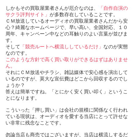
しかもその買取屋業者さんが厄介なのは、
「自作自演の
サクラ評判サイト」
が多数存在していることです。
ＣＭ放送しているオーディオの買取屋業者さんだから安
心？綺麗なホームページで、早い高い、全国対応、１０
周年、キャンペーン中などの耳触りのよい言葉が並びま
す。
そして
「競売ルートへ横流ししているだけ」
なのが実態
なのです。
このような方針で高く買い取りができるはずはありませ
ん。
それにＣＭ放送やチラシ、雑誌媒体で安心感を演出して
いるのですが、莫大な宣伝費はどこから回収するのでし
ょうか？
答えは簡単ですね。「とにかく安く買い叩く」というこ
とになります。
こういった「押し買い」は会社の規模に関係なく行われ
ている現状は、オーディオを愛する当店にとって許せな
い非常に残念なことです。
勿論当店も商売ではございますが、当店は横流しするだ