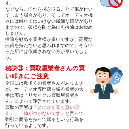
す。
なぜなら、汚れを拭き取ることで傷が付い
てしまう場合があり、そしてオーディオ機
器には触れてはいけない繊細な箇所があり
ますので、破損を防ぐ為にも掃除はお勧め
しません。
掃除を勧める業者様が多いですが、高度な
技術を持たないと思われますので、そうい
った所には依頼されない方が良いでしょ
う。
秘訣③：買取屋業者さんの買
い叩きにご注意
全国には数多くの業者さんがあります
が、オーディオ専門店を騙る業者の大
半は実は「リサイクル買取屋業者さ
ん」によって運営されています。
買取の実態は
「とにかく安く買い叩
く」、「値がつかないです」
と言って
強引に商品を持って帰るという行為を
行っているようです。