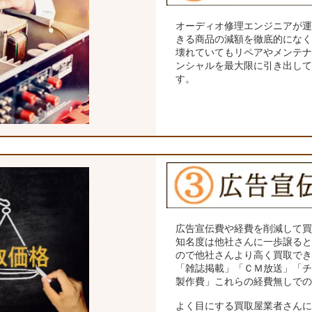
オーディオ修理エンジニアが
きる商品の減額を徹底的にな
壊れていてもリペアやメンテ
ンシャルを最大限に引き出し
す。
広告宣伝費や経費を削減して
知名度は他社さんに一歩譲る
ので他社さんより高く買取で
「雑誌掲載」「ＣＭ放送」「
製作費」これらの経費無しで
よく目にする買取屋業者さん