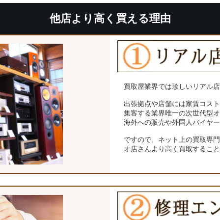
他店より高く買える理由
買取屋業界では珍しいリアル
出張拠点や店舗には家賃コス
集客する業界唯一の次世代型
海外への販売や外国人バイヤ
ですので、ネット上の買取専
オ店さんより高く買取するこ