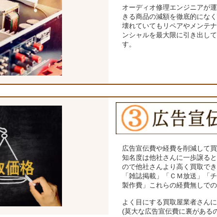
オーディオ修理エンジニアが
きる商品の減額を徹底的にな
壊れていてもリペアやメンテ
ンシャルを最大限に引き出し
す。
広告宣伝費や経費を削減して
知名度は他社さんに一歩譲る
ので他社さんより高く買取で
「雑誌掲載」「ＣＭ放送」「
製作費」これらの経費無しで
よく目にする買取屋業者さん
(莫大な広告宣伝費に裏がある