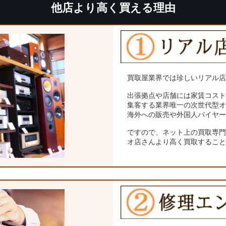
他店より高く買える理由
買取屋業界では珍しいリアル
出張拠点や店舗には家賃コス
集客する業界唯一の次世代型
海外への販売や外国人バイヤ
ですので、ネット上の買取専
オ店さんより高く買取するこ