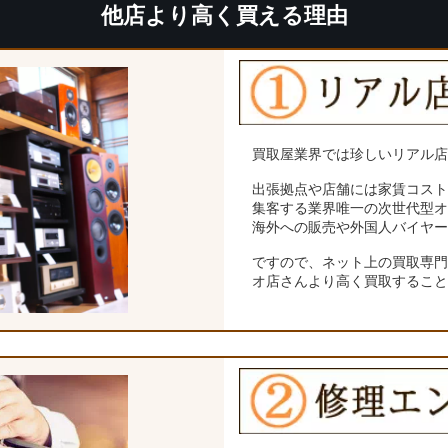
他店より高く買える理由
買取屋業界では珍しいリアル
出張拠点や店舗には家賃コス
集客する業界唯一の次世代型
海外への販売や外国人バイヤ
ですので、ネット上の買取専
オ店さんより高く買取するこ