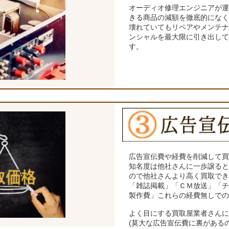
オーディオ修理エンジニアが
きる商品の減額を徹底的にな
壊れていてもリペアやメンテ
ンシャルを最大限に引き出し
す。
広告宣伝費や経費を削減して
知名度は他社さんに一歩譲る
ので他社さんより高く買取で
「雑誌掲載」「ＣＭ放送」「
製作費」これらの経費無しで
よく目にする買取屋業者さん
(莫大な広告宣伝費に裏がある