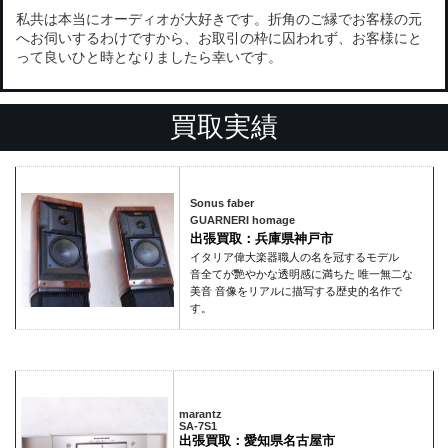
私共は本当にオーディオが大好きです。折角のご縁でお客様の元
へお伺いするわけですから、お取引の枠に囚われず、お客様にと
って良いひと時となりましたら幸いです。
買取実績
Sonus faber
GUARNERI homage
出張買取：兵庫県神戸市
イタリア偉大楽器職人の名を冠するモデル
音全てが艷やかな透明感に満ちた 唯一無二な
美音 音像をリアルに描写する歴史的名作で
す。
marantz
SA-7S1
出張買取：愛知県名古屋市