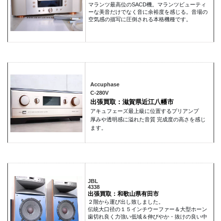
マランツ最高位のSACD機。マランツビューティ
ーな美音だけでなく音に余裕度を感じる。音場の
空気感の描写に圧倒される本格機種です。
Accuphase
C-280V
出張買取：滋賀県近江八幡市
アキュフェーズ最上級に位置するプリアンプ
厚みや透明感に溢れた音質 完成度の高さを感じ
ます。
JBL
4338
出張買取：和歌山県有田市
２階から運び出し致しました。
伝統大口径の１５インチウーファー＆大型ホーン
歯切れ良く力強い低域＆伸びやか・抜けの良い中