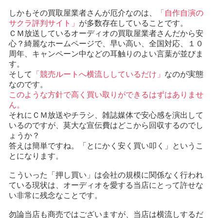
しかもその買取屋業者さんが厄介なのは、
「自作自演の
サクラ評判サイト」
が多数存在していることです。
ＣＭ放送しているオーディオの買取屋業者さんだから安
心？綺麗なホームページで、早い高い、全国対応、１０
周年、キャンペーン中などの耳触りのよい言葉が並びま
す。
そして
「競売ルートへ横流ししているだけ」
なのが実態
なのです。
このような方針で高く買い取りができるはずはありませ
ん。
それにＣＭ放送やチラシ、雑誌媒体で安心感を演出して
いるのですが、莫大な宣伝費はどこから回収するのでし
ょうか？
答えは簡単ですね。「とにかく安く買い叩く」というこ
とになります。
こういった「押し買い」は会社の規模に関係なく行われ
ている現状は、オーディオを愛する当店にとって許せな
い非常に残念なことです。
勿論当店も商売ではございますが、当店は横流しするだ