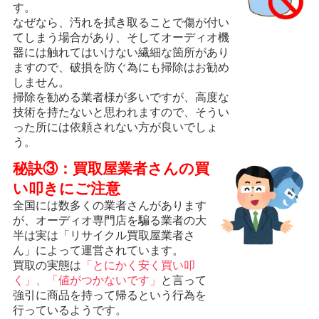
す。
なぜなら、汚れを拭き取ることで傷が付い
てしまう場合があり、そしてオーディオ機
器には触れてはいけない繊細な箇所があり
ますので、破損を防ぐ為にも掃除はお勧め
しません。
掃除を勧める業者様が多いですが、高度な
技術を持たないと思われますので、そうい
った所には依頼されない方が良いでしょ
う。
秘訣③：買取屋業者さんの買
い叩きにご注意
全国には数多くの業者さんがあります
が、オーディオ専門店を騙る業者の大
半は実は「リサイクル買取屋業者さ
ん」によって運営されています。
買取の実態は
「とにかく安く買い叩
く」、「値がつかないです」
と言って
強引に商品を持って帰るという行為を
行っているようです。