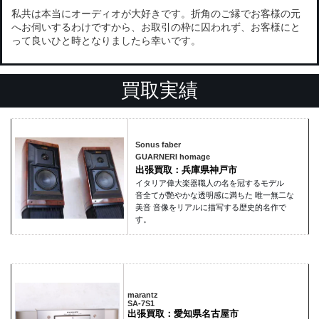
私共は本当にオーディオが大好きです。折角のご縁でお客様の元
へお伺いするわけですから、お取引の枠に囚われず、お客様にと
って良いひと時となりましたら幸いです。
買取実績
Sonus faber
GUARNERI homage
出張買取：兵庫県神戸市
イタリア偉大楽器職人の名を冠するモデル
音全てが艷やかな透明感に満ちた 唯一無二な
美音 音像をリアルに描写する歴史的名作で
す。
marantz
SA-7S1
出張買取：愛知県名古屋市