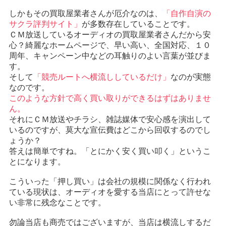
しかもその買取屋業者さんが厄介なのは、
「自作自演の
サクラ評判サイト」
が多数存在していることです。
ＣＭ放送しているオーディオの買取屋業者さんだから安
心？綺麗なホームページで、早い高い、全国対応、１０
周年、キャンペーン中などの耳触りのよい言葉が並びま
す。
そして
「競売ルートへ横流ししているだけ」
なのが実態
なのです。
このような方針で高く買い取りができるはずはありませ
ん。
それにＣＭ放送やチラシ、雑誌媒体で安心感を演出して
いるのですが、莫大な宣伝費はどこから回収するのでし
ょうか？
答えは簡単ですね。「とにかく安く買い叩く」というこ
とになります。
こういった「押し買い」は会社の規模に関係なく行われ
ている現状は、オーディオを愛する当店にとって許せな
い非常に残念なことです。
勿論当店も商売ではございますが、当店は横流しするだ