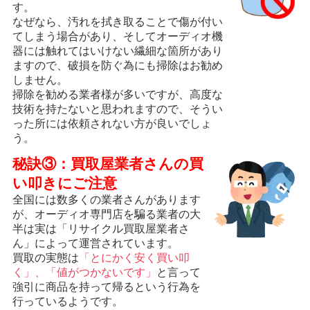
す。
なぜなら、汚れを拭き取ることで傷が付い
てしまう場合があり、そしてオーディオ機
器には触れてはいけない繊細な箇所があり
ますので、破損を防ぐ為にも掃除はお勧め
しません。
掃除を勧める業者様が多いですが、高度な
技術を持たないと思われますので、そうい
った所には依頼されない方が良いでしょ
う。
秘訣③：買取屋業者さんの買
い叩きにご注意
全国には数多くの業者さんがあります
が、オーディオ専門店を騙る業者の大
半は実は「リサイクル買取屋業者さ
ん」によって運営されています。
買取の実態は
「とにかく安く買い叩
く」、「値がつかないです」
と言って
強引に商品を持って帰るという行為を
行っているようです。