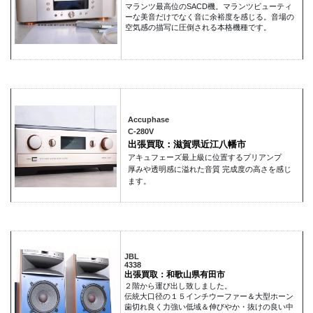
マランツ最高位のSACD機。マランツビューティ
ーな美音だけでなく音に余裕度を感じる。音場の
空気感の描写に圧倒される本格機種です。
Accuphase
C-280V
出張買取：滋賀県近江八幡市
アキュフェーズ最上級に位置するプリアンプ
厚みや透明感に溢れた音質 完成度の高さを感じ
ます。
JBL
4338
出張買取：和歌山県有田市
２階から運び出し致しました。
伝統大口径の１５インチウーファー＆大型ホーン
歯切れ良く力強い低域＆伸びやか・抜けの良い中