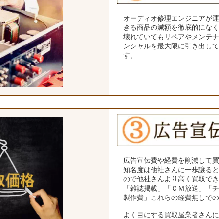
オーディオ修理エンジニアが
きる商品の減額を徹底的にな
壊れていてもリペアやメンテ
ンシャルを最大限に引き出し
す。
広告宣伝費や経費を削減して
知名度は他社さんに一歩譲る
ので他社さんより高く買取で
「雑誌掲載」「ＣＭ放送」「
製作費」これらの経費無しで
よく目にする買取屋業者さん