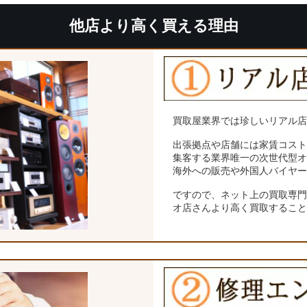
他店より高く買える理由
買取屋業界では珍しいリアル
出張拠点や店舗には家賃コス
集客する業界唯一の次世代型
海外への販売や外国人バイヤ
ですので、ネット上の買取専
オ店さんより高く買取するこ