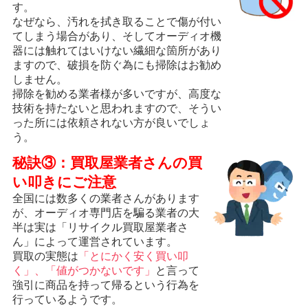
す。
なぜなら、汚れを拭き取ることで傷が付い
てしまう場合があり、そしてオーディオ機
器には触れてはいけない繊細な箇所があり
ますので、破損を防ぐ為にも掃除はお勧め
しません。
掃除を勧める業者様が多いですが、高度な
技術を持たないと思われますので、そうい
った所には依頼されない方が良いでしょ
う。
秘訣③：買取屋業者さんの買
い叩きにご注意
全国には数多くの業者さんがあります
が、オーディオ専門店を騙る業者の大
半は実は「リサイクル買取屋業者さ
ん」によって運営されています。
買取の実態は
「とにかく安く買い叩
く」、「値がつかないです」
と言って
強引に商品を持って帰るという行為を
行っているようです。