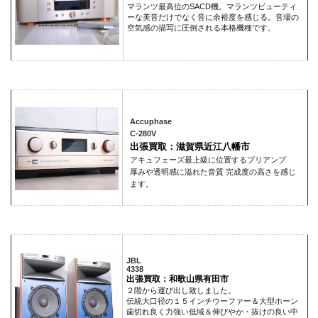
マランツ最高位のSACD機。マランツビューティ
ーな美音だけでなく音に余裕度を感じる。音場の
空気感の描写に圧倒される本格機種です。
Accuphase
C-280V
出張買取：滋賀県近江八幡市
アキュフェーズ最上級に位置するプリアンプ
厚みや透明感に溢れた音質 完成度の高さを感じ
ます。
JBL
4338
出張買取：和歌山県有田市
２階から運び出し致しました。
伝統大口径の１５インチウーファー＆大型ホーン
歯切れ良く力強い低域＆伸びやか・抜けの良い中