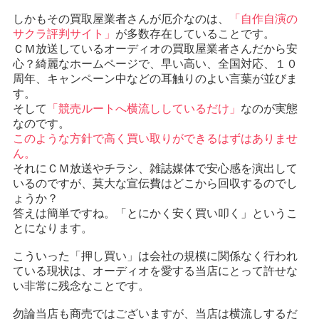
しかもその買取屋業者さんが厄介なのは、
「自作自演の
サクラ評判サイト」
が多数存在していることです。
ＣＭ放送しているオーディオの買取屋業者さんだから安
心？綺麗なホームページで、早い高い、全国対応、１０
周年、キャンペーン中などの耳触りのよい言葉が並びま
す。
そして
「競売ルートへ横流ししているだけ」
なのが実態
なのです。
このような方針で高く買い取りができるはずはありませ
ん。
それにＣＭ放送やチラシ、雑誌媒体で安心感を演出して
いるのですが、莫大な宣伝費はどこから回収するのでし
ょうか？
答えは簡単ですね。「とにかく安く買い叩く」というこ
とになります。
こういった「押し買い」は会社の規模に関係なく行われ
ている現状は、オーディオを愛する当店にとって許せな
い非常に残念なことです。
勿論当店も商売ではございますが、当店は横流しするだ