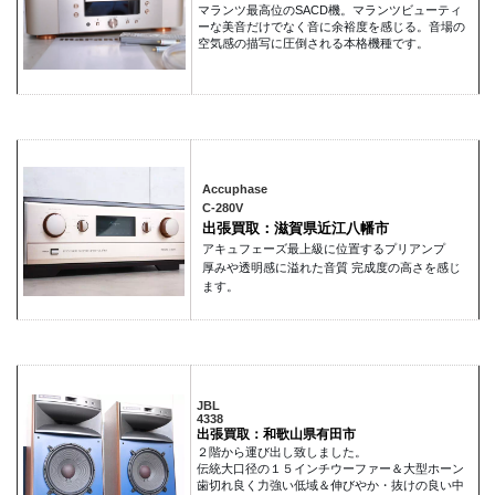
マランツ最高位のSACD機。マランツビューティ
ーな美音だけでなく音に余裕度を感じる。音場の
空気感の描写に圧倒される本格機種です。
Accuphase
C-280V
出張買取：滋賀県近江八幡市
アキュフェーズ最上級に位置するプリアンプ
厚みや透明感に溢れた音質 完成度の高さを感じ
ます。
JBL
4338
出張買取：和歌山県有田市
２階から運び出し致しました。
伝統大口径の１５インチウーファー＆大型ホーン
歯切れ良く力強い低域＆伸びやか・抜けの良い中