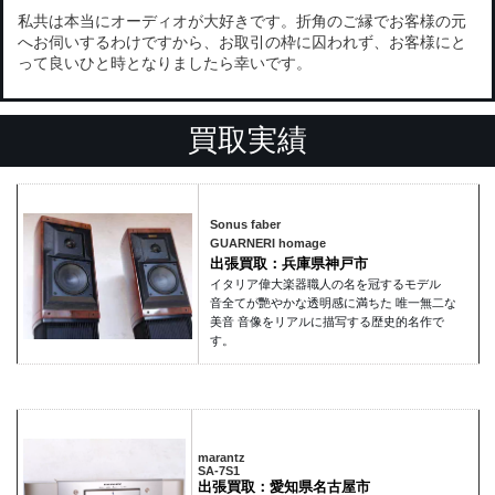
私共は本当にオーディオが大好きです。折角のご縁でお客様の元
へお伺いするわけですから、お取引の枠に囚われず、お客様にと
って良いひと時となりましたら幸いです。
買取実績
Sonus faber
GUARNERI homage
出張買取：兵庫県神戸市
イタリア偉大楽器職人の名を冠するモデル
音全てが艷やかな透明感に満ちた 唯一無二な
美音 音像をリアルに描写する歴史的名作で
す。
marantz
SA-7S1
出張買取：愛知県名古屋市