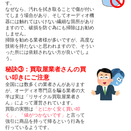
す。
なぜなら、汚れを拭き取ることで傷が付い
てしまう場合があり、そしてオーディオ機
器には触れてはいけない繊細な箇所があり
ますので、破損を防ぐ為にも掃除はお勧め
しません。
掃除を勧める業者様が多いですが、高度な
技術を持たないと思われますので、そうい
った所には依頼されない方が良いでしょ
う。
秘訣③：買取屋業者さんの買
い叩きにご注意
全国には数多くの業者さんがあります
が、オーディオ専門店を騙る業者の大
半は実は「リサイクル買取屋業者さ
ん」によって運営されています。
買取の実態は
「とにかく安く買い叩
く」、「値がつかないです」
と言って
強引に商品を持って帰るという行為を
行っているようです。