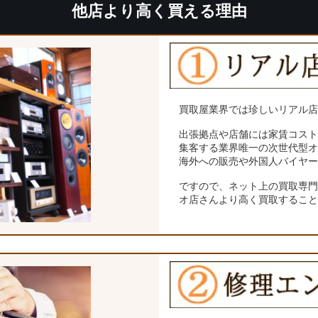
他店より高く買える理由
買取屋業界では珍しいリアル
出張拠点や店舗には家賃コス
集客する業界唯一の次世代型
海外への販売や外国人バイヤ
ですので、ネット上の買取専
オ店さんより高く買取するこ