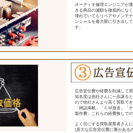
オーディオ修理エンジニアが
きる商品の減額を徹底的にな
壊れていてもリペアやメンテ
ンシャルを最大限に引き出し
す。
広告宣伝費や経費を削減して
知名度は他社さんに一歩譲る
ので他社さんより高く買取で
「雑誌掲載」「ＣＭ放送」「
製作費」これらの経費無しで
よく目にする買取屋業者さん
(莫大な広告宣伝費に裏がある